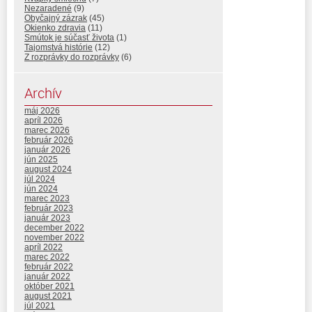
Nezaradené
(9)
Obyčajný zázrak
(45)
Okienko zdravia
(11)
Smútok je súčasť života
(1)
Tajomstvá histórie
(12)
Z rozprávky do rozprávky
(6)
Archív
máj 2026
apríl 2026
marec 2026
február 2026
január 2026
jún 2025
august 2024
júl 2024
jún 2024
marec 2023
február 2023
január 2023
december 2022
november 2022
apríl 2022
marec 2022
február 2022
január 2022
október 2021
august 2021
júl 2021