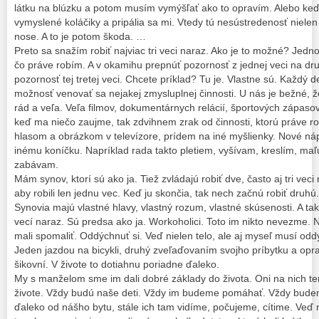
látku na blúzku a potom musím vymýšľať ako to opravím. Alebo ke
vymyslené koláčiky a pripália sa mi. Vtedy tú nesústredenosť nielen vi
nose. A to je potom škoda. …
Preto sa snažím robiť najviac tri veci naraz. Ako je to možné? Jedn
čo práve robím. A v okamihu prepnúť pozornosť z jednej veci na d
pozornosť tej tretej veci. Chcete príklad? Tu je. Vlastne sú. Každý 
možnosť venovať sa nejakej zmysluplnej činnosti. U nás je bežné, ž
rád a veľa. Veľa filmov, dokumentárnych relácií, športových zápaso
keď ma niečo zaujme, tak zdvihnem zrak od činnosti, ktorú práve 
hlasom a obrázkom v televízore, prídem na iné myšlienky. Nové náp
inému koníčku. Napríklad rada takto pletiem, vyšívam, kreslím, ma
zabávam.
Mám synov, ktorí sú ako ja. Tiež zvládajú robiť dve, často aj tri veci
aby robili len jednu vec. Keď ju skončia, tak nech začnú robiť druhú
Synovia majú vlastné hlavy, vlastný rozum, vlastné skúsenosti. A tak 
vecí naraz. Sú predsa ako ja. Workoholici. Toto im nikto nevezme. N
mali spomaliť. Oddýchnuť si. Veď nielen telo, ale aj myseľ musí od
Jeden jazdou na bicykli, druhý zveľaďovaním svojho príbytku a opr
šikovní. V živote to dotiahnu poriadne ďaleko.
My s manželom sme im dali dobré základy do života. Oni na nich ter
živote. Vždy budú naše deti. Vždy im budeme pomáhať. Vždy budeme
ďaleko od nášho bytu, stále ich tam vidíme, počujeme, cítime. Ve