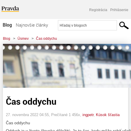
Registrácia
Prihlásenie
Blog
Najnovšie články
Najčítanejšie články
Blog
>
Úsmev
>
Čas oddychu
Najkomentovanejšie články
Zoznam blogov
Komerčné blogy
Čas oddychu
27. novembra 2022 04:55
, Prečítané 1 456x,
ingpetr
,
Kúsok šťastia
Čas oddychu
Oddych je v živote človeka dôležitý. Je to čas, kedy môže robiť všeli