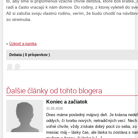
to, aby sme si pripomenuli vzácne chvíle detstva, ktoré boli krátke, a
radi a často vracajú k nám domov. Do rodiny, z ktorej vyleteli do sve
Až si založia svoju vlastnú rodinu, verím, že budú chodiť na návštevu
zo stretnutia.
«
Úzkosť a panika
Debata ( 0 príspevkov )
Ďalšie články od tohto blogera
Koniec a začiatok
31.05.2026
Dnes máme posledný májový deň. Je krásna nedeľa
oddych, či tvorbu nových, netradičných vecí. Nech
voľné chvíle, vždy získate dobrý pocit zo seba, zo
mesiac máj – lásky čas, ale láska tu zostáva s nam