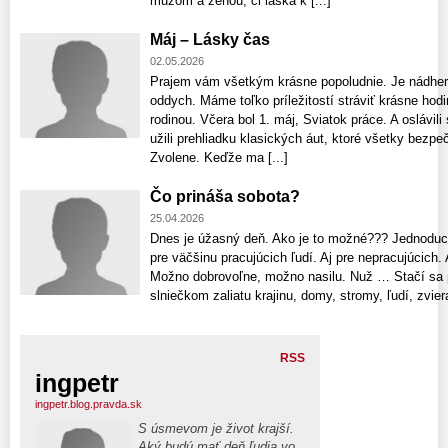
mužom a ženou, či láska k [...]
Máj – Lásky čas
02.05.2026
Prajem vám všetkým krásne popoludnie. Je nádhern
oddych. Máme toľko príležitostí stráviť krásne hodin
rodinou. Včera bol 1. máj, Sviatok práce. A oslávi
užili prehliadku klasických áut, ktoré všetky bezp
Zvolene. Keďže ma [...]
Čo prináša sobota?
25.04.2026
Dnes je úžasný deň. Ako je to možné??? Jednoduc
pre väčšinu pracujúcich ľudí. Aj pre nepracujúcich. A
Možno dobrovoľne, možno nasilu. Nuž … Stačí sa p
slniečkom zaliatu krajinu, domy, stromy, ľudí, zviera
RSS
ingpetr
ingpetr.blog.pravda.sk
S úsmevom je život krajší.
Aký budú mať deň ľudia vo