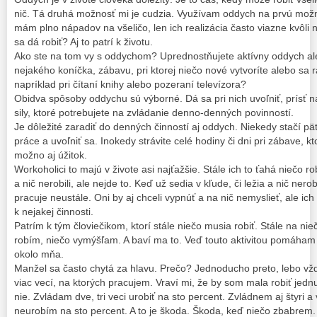
nič. Tá druhá možnosť mi je cudzia. Využívam oddych na prvú možn
mám plno nápadov na všeličo, len ich realizácia často viazne kvôli 
sa dá robiť? Aj to patrí k životu.
Ako ste na tom vy s oddychom? Uprednostňujete aktívny oddych ale
nejakého koníčka, zábavu, pri ktorej niečo nové vytvoríte alebo sa
napríklad pri čítaní knihy alebo pozeraní televízora?
Obidva spôsoby oddychu sú výborné. Dá sa pri nich uvoľniť, prísť n
sily, ktoré potrebujete na zvládanie denno-denných povinností.
Je dôležité zaradiť do denných činností aj oddych. Niekedy stačí p
práce a uvoľniť sa. Inokedy strávite celé hodiny či dni pri zábave, 
možno aj úžitok.
Workoholici to majú v živote asi najťažšie. Stále ich to ťahá niečo robiť
a nič nerobili, ale nejde to. Keď už sedia v kľude, či ležia a nič ner
pracuje neustále. Oni by aj chceli vypnúť a na nič nemyslieť, ale i
k nejakej činnosti.
Patrím k tým človiečikom, ktorí stále niečo musia robiť. Stále na nie
robím, niečo vymýšľam. A baví ma to. Veď touto aktivitou pomáham 
okolo mňa.
Manžel sa často chytá za hlavu. Prečo? Jednoducho preto, lebo vžd
viac vecí, na ktorých pracujem. Vraví mi, že by som mala robiť jed
nie. Zvládam dve, tri veci urobiť na sto percent. Zvládnem aj štyri a 
neurobím na sto percent. A to je škoda. Škoda, keď niečo zbabrem.