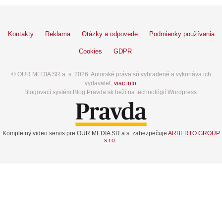
Kontakty
Reklama
Otázky a odpovede
Podmienky používania
Cookies
GDPR
© OUR MEDIA SR a. s. 2026. Autorské práva sú vyhradené a vykonáva ich
vydavateľ,
viac info
.
Blogovací systém Blog.Pravda.sk beží na technológií Wordpress.
Kompletný video servis pre OUR MEDIA SR a.s. zabezpečuje
ARBERTO GROUP
s.r.o.
.