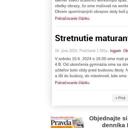
všetky obrazy, čo sme maľovali na works
Okrem spomínaných obrazov stoly boli p
Pokračovanie článku
Stretnutie maturan
16. júna 2024, Prečítané 1 591x,
ingpetr
,
Ob
V sobotu 15.6. 2024 o 16.00 sme mali pra
4.B. Od ukončenia gymnázia sme sa stret
učiteľov bolo vždy pred budovou školy. Na
a išli do budovy, do miestnosti, kde sme 
Pokračovanie článku
« Prvá
Objednajte si
denníka 