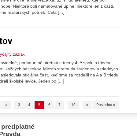
hope. Niektoré boli namaľované úplne, niektoré len z časti.
lné maliarskych potrieb. Celá […]
tov
yčajný zázrak
videlné, pomaturitné stretnutie triedy 4. A spolu s triedou
li každých päť rokov. Miesto stretnutia študentov a triednych
sledovala oficiálna časť, keď sme sa rozdelili na A a B triedu
drali školské lavice. Jeden po […]
«
...
3
4
5
6
7
...
10
...
»
Posledná »
 predplatné
Pravda