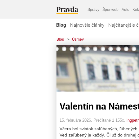
Správy
Športweb
Auto
Kok
Blog
Najnovšie články
Najčítanejšie č
Blog
>
Úsmev
Valentín na Námes
15. februára 2026, Prečítané 1 155x,
ingpetr
Včera bol sviatok zaľúbených, ľúbených
Veď zaľúbený je každý. Či už do druhej