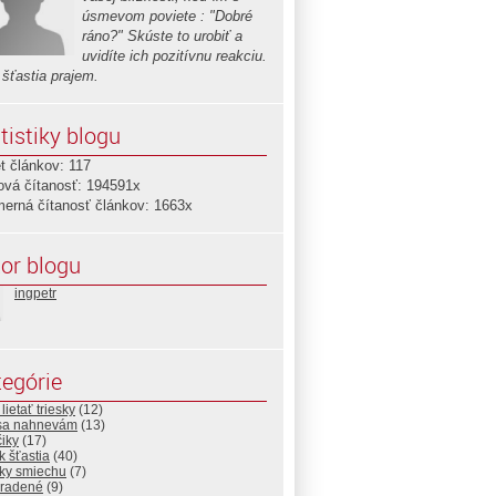
úsmevom poviete : "Dobré
ráno?" Skúste to urobiť a
uvidíte ich pozitívnu reakciu.
 šťastia prajem.
tistiky blogu
t článkov: 117
ová čítanosť: 194591x
merná čítanosť článkov: 1663x
or blogu
ingpetr
egórie
lietať triesky
(12)
sa nahnevám
(13)
iky
(17)
 šťastia
(40)
ky smiechu
(7)
radené
(9)