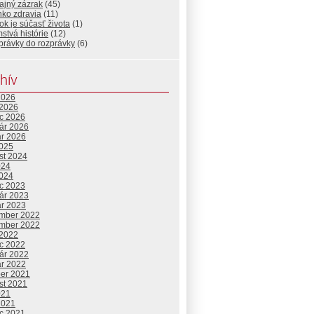
ajný zázrak
(45)
nko zdravia
(11)
k je súčasť života
(1)
stvá histórie
(12)
právky do rozprávky
(6)
hív
2026
 2026
c 2026
uár 2026
ár 2026
2025
st 2024
024
2024
c 2023
uár 2023
ár 2023
mber 2022
mber 2022
 2022
c 2022
uár 2022
ár 2022
ber 2021
st 2021
021
2021
c 2021