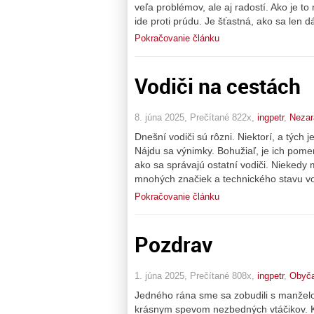
veľa problémov, ale aj radostí. Ako je 
ide proti prúdu. Je šťastná, ako sa len
Pokračovanie článku
Vodiči na cestách
8. júna 2025, Prečítané 822x,
ingpetr
,
Nezar
Dnešní vodiči sú rôzni. Niektorí, a tých 
Nájdu sa výnimky. Bohužiaľ, je ich pom
ako sa správajú ostatní vodiči. Niekedy m
mnohých značiek a technického stavu vo
Pokračovanie článku
Pozdrav
1. júna 2025, Prečítané 808x,
ingpetr
,
Obyča
Jedného rána sme sa zobudili s manžel
krásnym spevom nezbedných vtáčikov. K