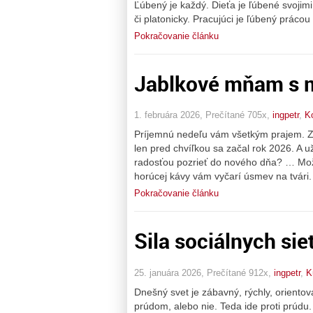
Ľúbený je každý. Dieťa je ľúbené svojim
či platonicky. Pracujúci je ľúbený prácou 
Pokračovanie článku
Jablkové mňam s 
1. februára 2026, Prečítané 705x,
ingpetr
,
K
Príjemnú nedeľu vám všetkým prajem. Za
len pred chvíľkou sa začal rok 2026. A u
radosťou pozrieť do nového dňa? … Možn
horúcej kávy vám vyčarí úsmev na tvári.
Pokračovanie článku
Sila sociálnych siet
25. januára 2026, Prečítané 912x,
ingpetr
,
K
Dnešný svet je zábavný, rýchly, oriento
prúdom, alebo nie. Teda ide proti prúdu.