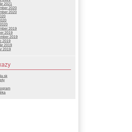
uár 2021
mber 2020
mber 2020
2020
2020
 2020
mber 2019
ber 2019
ember 2019
c 2019
uár 2019
ár 2019
kazy
da.sk
pty
rogram
téka