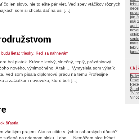
 čo len slovo, nie to ešte pár viet. Veď spev vtáčikov rôznych
febr
dece
ajkách som si chcela dať na uši […]
nove
jún 
máj 
apríl
nove
októ
brodružstvom
sept
mare
febr
janu
,
budú lietať triesky
,
Keď sa nahnevám
a bol piatok. Krásne lenivý, slnečný, teplý, prázdninový
Od
čoho nového, výnimočného. A tak … Vymyslela som výletík
vka. Veď som písala diplomovú prácu na tému Profesijné
Fotky
ku a začiatkom novoveku, ktoré boli […]
Prav
Rece
Šport
TV p
Vino
re
ok šťastia
ám všetkým prajem. Ako sa cítite v týchto saharských dňoch?
šťave sušená na priamom slnku. Lebo … Nemôžem síce hýbať