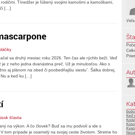
i rodičmi. Tínedžer je ľúbený svojimi kamošmi a kamoškami,
či […]
Veľa
mascarpone
Šta
Poče
oláčiky
Celk
Prie
čal sa druhý mesiac roku 2026. Ten čas ale rýchlo beží. Veď
ž je z neho jedna dvanástina preč. Už je minulosťou. Ako s
o aj plánom na obed či poobedňajšiu siestuˇ. Šálka dobrej,
Aut
 No a keď ku […]
í
Kat
budú 
Keď 
úsok šťastia
Koláč
Kúsok
vaný na výkon. A čo človek? Buď sa mu podvolí a ide s
Kvap
 V tom prípade je osamelý na svojej ceste životom. Stretne ho
Neza