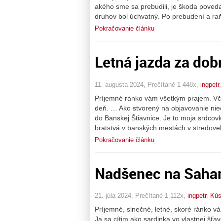
akého sme sa prebudili, je škoda povedať
druhov bol úchvatný. Po prebudení a raň
Pokračovanie článku
Letná jazda za do
11. augusta 2024, Prečítané 1 448x,
ingpetr
Príjemné ránko vám všetkým prajem. Včer
deň. … Ako stvorený na objavovanie nie
do Banskej Štiavnice. Je to moja srdco
bratstvá v banských mestách v stredove
Pokračovanie článku
Nadšenec na Saha
21. júla 2024, Prečítané 1 112x,
ingpetr
,
Kús
Príjemné, slnečné, letné, skoré ránko v
Ja sa cítim ako sardinka vo vlastnej 