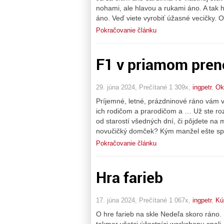
nohami, ale hlavou a rukami áno. A tak
áno. Veď viete vyrobiť úžasné vecičky. Or
Pokračovanie článku
F1 v priamom pren
29. júna 2024, Prečítané 1 309x,
ingpetr
,
Ok
Príjemné, letné, prázdninové ráno vám
ich rodičom a prarodičom a … Už ste roz
od starostí všedných dní, či pôjdete na
novučičký domček? Kým manžel ešte sp
Pokračovanie článku
Hra farieb
17. júna 2024, Prečítané 1 067x,
ingpetr
,
Kú
O hre farieb na skle Nedeľa skoro ráno.
takmer všetci účastníci workshopu spali, 