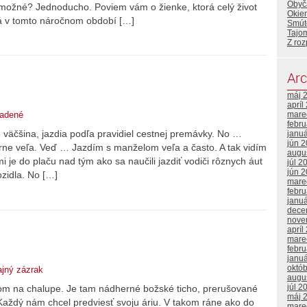
Obyč
to možné? Jednoducho. Poviem vám o žienke, ktorá celý život
Okie
 dá v tomto náročnom období […]
Smúto
Tajom
Z roz
Arc
máj 
apríl
mare
adené
febr
je väčšina, jazdia podľa pravidiel cestnej premávky. No …
janu
jún 
erne veľa. Veď … Jazdím s manželom veľa a často. A tak vidím
augu
i je do plaču nad tým ako sa naučili jazdiť vodiči rôznych áut
júl 2
jún 
zidla. No […]
mare
febr
janu
dece
nove
apríl
mare
febr
janu
októ
jný zázrak
augu
júl 2
om na chalupe. Je tam nádherné božské ticho, prerušované
máj 
aždý nám chcel predviesť svoju áriu. V takom ráne ako do
mare