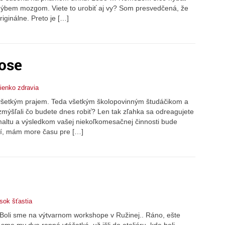
 hýbem mozgom. Viete to urobiť aj vy? Som presvedčená, že
iginálne. Preto je […]
ose
ienko zdravia
 všetkým prajem. Teda všetkým školopovinným študáčikom a
mýšľali čo budete dnes robiť? Len tak zľahka sa odreagujete
 maltu a výsledkom vašej niekoľkomesačnej činnosti bude
í, mám more času pre […]
sok šťastia
 Boli sme na výtvarnom workshope v Ružinej.. Ráno, ešte
sme my dve ranné vtáčatká, už išli do ateliéru, kde boli