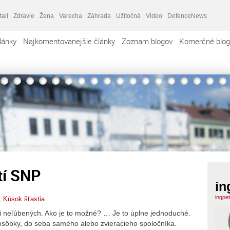
tail
Zdravie
Žena
Varecha
Záhrada
Užitočná
Video
DefenceNews
lánky
Najkomentovanejšie články
Zoznam blogov
Komerčné blog
tí SNP
in
ingpe
,
Kúsok šťastia
 i neľúbených. Ako je to možné? … Je to úplne jednoduché.
 osôbky, do seba samého alebo zvieracieho spoločníka.