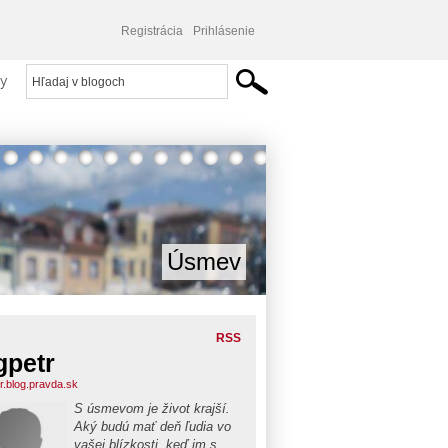
Registrácia
Prihlásenie
y
Úsmev
RSS
gpetr
tr.blog.pravda.sk
S úsmevom je život krajší.
Aký budú mať deň ľudia vo
vašej blízkosti, keď im s