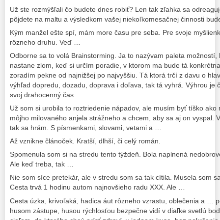
Už ste rozmýšľali čo budete dnes robiť? Len tak zľahka sa odreaguje
pôjdete na maltu a výsledkom vašej niekoľkomesačnej činnosti bu
Kým manžel ešte spí, mám more času pre seba. Pre svoje myšlien
rôzneho druhu. Veď …
Odborne sa to volá Brainstorming. Ja to nazývam paleta možností,
nastane zlom, keď si určím poradie, v ktorom ma bude tá konkrétna č
zoradím pekne od najnižšej po najvyššiu. Tá ktorá trčí z davu o hl
výhľad dopredu, dozadu, doprava i doľava, tak tá vyhrá. Výhrou je 
svoj drahocenný čas.
Už som si urobila to roztriedenie nápadov, ale musím byť tíško ako
môjho milovaného anjela strážneho a chcem, aby sa aj on vyspal. Ve
tak sa hrám. S písmenkami, slovami, vetami a …
Až vznikne článoček. Kratší, dlhší, či celý román.
Spomenula som si na stredu tento týždeň. Bola naplnená nedobrov
Ale keď treba, tak …
Nie som síce pretekár, ale v stredu som sa tak cítila. Musela som 
Cesta trvá 1 hodinu autom najnovšieho radu XXX. Ale …
Cesta úzka, krivoľaká, hadica áut rôzneho vzrastu, oblečenia a … 
husom zástupe, husou rýchlosťou bezpečne vidí v diaľke svetlú bodk