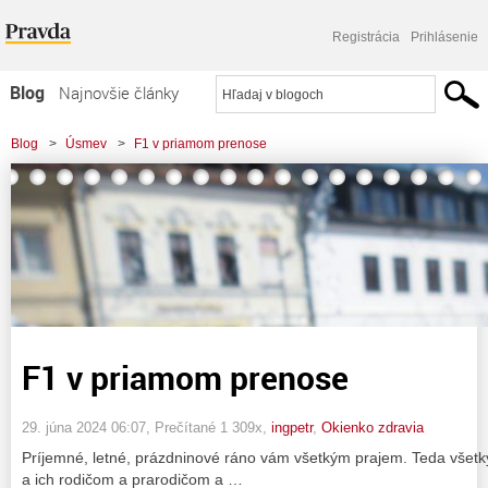
Registrácia
Prihlásenie
Blog
Najnovšie články
Najčítanejšie články
Blog
>
Úsmev
>
F1 v priamom prenose
Najkomentovanejšie články
Zoznam blogov
Komerčné blogy
F1 v priamom prenose
29. júna 2024 06:07
, Prečítané 1 309x,
ingpetr
,
Okienko zdravia
Príjemné, letné, prázdninové ráno vám všetkým prajem. Teda vše
a ich rodičom a prarodičom a …