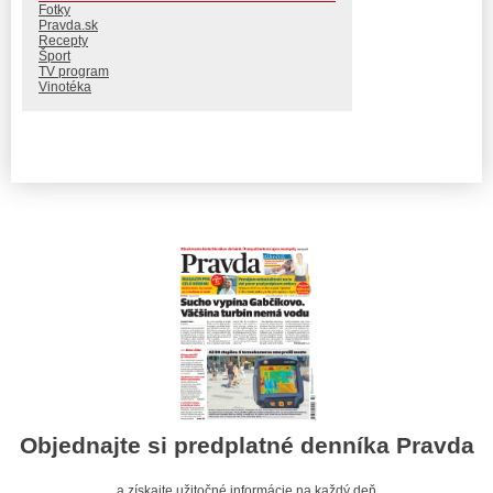
Fotky
Pravda.sk
Recepty
Šport
TV program
Vinotéka
Objednajte si predplatné denníka Pravda
a získajte užitočné informácie na každý deň