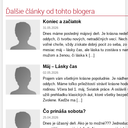
Ďalšie články od tohto blogera
Koniec a začiatok
31.05.2026
Dnes máme posledný májový deň. Je krásna nedeľa
oddych, či tvorbu nových, netradičných vecí. Nech
voľné chvíle, vždy získate dobrý pocit zo seba, zo
mesiac máj – lásky čas, ale láska tu zostáva s nam
mužom a ženou, či láska k [...]
Máj – Lásky čas
02.05.2026
Prajem vám všetkým krásne popoludnie. Je nádhern
oddych. Máme toľko príležitostí stráviť krásne hodin
rodinou. Včera bol 1. máj, Sviatok práce. A oslávi
užili prehliadku klasických áut, ktoré všetky bezp
Zvolene. Keďže ma [...]
Čo prináša sobota?
25.04.2026
Dnes je úžasný deň. Ako je to možné??? Jednoduc