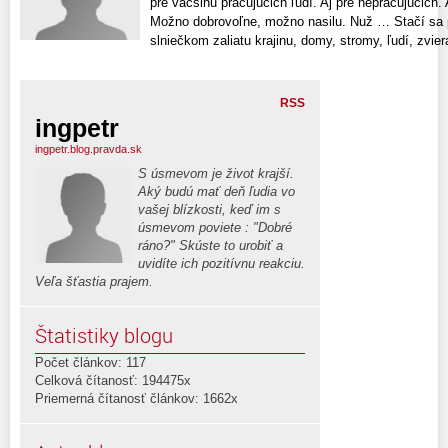
pre väčšinu pracujúcich ľudí. Aj pre nepracujúcich. A
Možno dobrovoľne, možno nasilu. Nuž … Stačí sa p
slniečkom zaliatu krajinu, domy, stromy, ľudí, zviera
RSS
ingpetr
ingpetr.blog.pravda.sk
S úsmevom je život krajší.
Aký budú mať deň ľudia vo
vašej blízkosti, keď im s
úsmevom poviete : "Dobré
ráno?" Skúste to urobiť a
uvidíte ich pozitívnu reakciu.
Veľa šťastia prajem.
Štatistiky blogu
Počet článkov: 117
Celková čítanosť: 194475x
Priemerná čítanosť článkov: 1662x