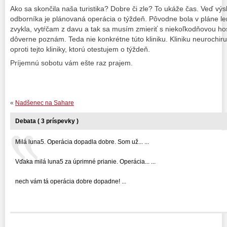
Ako sa skončila naša turistika? Dobre či zle? To ukáže čas. Veď vý
odborníka je plánovaná operácia o týždeň. Pôvodne bola v pláne le
zvykla, vytŕčam z davu a tak sa musím zmieriť s niekoľkodňovou hos
dôverne poznám. Teda nie konkrétne túto kliniku. Kliniku neurochiru
oproti tejto kliniky, ktorú otestujem o týždeň.
Príjemnú sobotu vám ešte raz prajem.
«
Nadšenec na Sahare
Debata ( 3 príspevky )
Milá luna5. Operácia dopadla dobre. Som už... ...
Vďaka milá luna5 za úprimné prianie. Operácia... ...
nech vám tá operácia dobre dopadne! ...