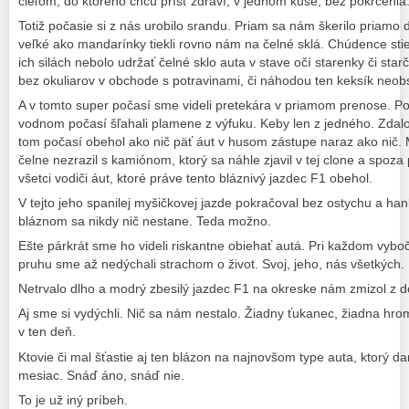
cieľom, do ktorého chcú prísť zdraví, v jednom kuse, bez pokrčenia
Totiž počasie si z nás urobilo srandu. Priam sa nám škerilo priamo 
veľké ako mandarínky tiekli rovno nám na čelné sklá. Chúdence stiera
ich silách nebolo udržať čelné sklo auta v stave očí starenky či starč
bez okuliarov v obchode s potravinami, či náhodou ten keksík neob
A v tomto super počasí sme videli pretekára v priamom prenose. Po
vodnom počasí šľahali plamene z výfuku. Keby len z jedného. Zdalo
tom počasí obehol ako nič päť áut v husom zástupe naraz ako nič. M
čelne nezrazil s kamiónom, ktorý sa náhle zjavil v tej clone a spoza 
všetci vodiči áut, ktoré práve tento bláznivý jazdec F1 obehol.
V tejto jeho spanilej myšičkovej jazde pokračoval bez ostychu a h
bláznom sa nikdy nič nestane. Teda možno.
Ešte párkrát sme ho videli riskantne obiehať autá. Pri každom vybo
pruhu sme až nedýchali strachom o život. Svoj, jeho, nás všetkých.
Netrvalo dlho a modrý zbesilý jazdec F1 na okreske nám zmizol z d
Aj sme si vydýchli. Nič sa nám nestalo. Žiadny ťukanec, žiadna hro
v ten deň.
Ktovie či mal šťastie aj ten blázon na najnovšom type auta, ktorý d
mesiac. Snáď áno, snáď nie.
To je už iný príbeh.