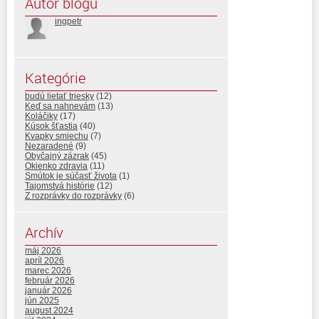
Autor blogu
ingpetr
Kategórie
budú lietať triesky
(12)
Keď sa nahnevám
(13)
Koláčiky
(17)
Kúsok šťastia
(40)
Kvapky smiechu
(7)
Nezaradené
(9)
Obyčajný zázrak
(45)
Okienko zdravia
(11)
Smútok je súčasť života
(1)
Tajomstvá histórie
(12)
Z rozprávky do rozprávky
(6)
Archív
máj 2026
apríl 2026
marec 2026
február 2026
január 2026
jún 2025
august 2024