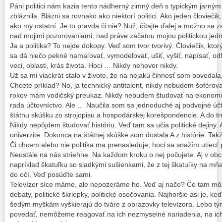
Páni politici nám kazia tento nádherný zimný deň s typickým jarným
zbláznila. Blázni sa rovnako ako niektorí politici. Ako jeden človiečik,
ako my ostatní. Je to pravda či nie? Nuž, čítajte ďalej a možno sa 
nad mojimi pozorovaniami, nad práve začatou mojou politickou jed
Ja a politika? To nejde dokopy. Veď som tvor tvorivý. Človiečik, kt
sa dá niečo pekné namaľovať, vymodelovať, ušiť, vyšiť, napísať, od
veci, oblasti, krás života. Hoci … Nikdy nehovor nikdy.
Už sa mi viackrát stalo v živote, že na nejakú činnosť som povedala
Chcete príklad? No, ja technický antitalent, nikdy nebudem šoférov
rokov mám vodičský preukaz. Nikdy nebudem študovať na ekonomi
rada účtovníctvo. Ale … Naučila som sa jednoduché aj podvojné úč
štátnu skúšku zo strojopisu a hospodárskej korešpondencie. A do tre
Nikdy nepôjdem študovať históriu. Veď tam sa učia politické dejiny.
univerzite. Dokonca na štátnej skúške som dostala A z histórie. Ta
Či chcem alebo nie politika ma prenasleduje, hoci sa snažím utiecť 
Neustále na nás striehne. Na každom kroku o nej počujete. Aj v o
napríklad škatuľku so sladkými sušienkami, že z tej škatuľky na mň
do očí. Veď posúďte sami.
Televízor síce máme, ale nepozeráme ho. Veď aj načo? Čo tam môž
debaty, politické škriepky, politické osočovania. Najhoršie asi je, k
šedým myškám vyškierajú do tváre z obrazovky televízora. Lebo t
povedať, nemôžeme reagovať na ich nezmyselné nariadenia, na ich