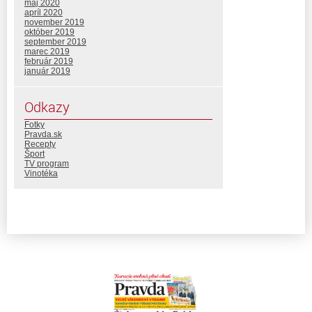
máj 2020
apríl 2020
november 2019
október 2019
september 2019
marec 2019
február 2019
január 2019
Odkazy
Fotky
Pravda.sk
Recepty
Šport
TV program
Vinotéka