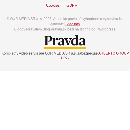
Cookies
GDPR
© OUR MEDIA SR a. s. 2026. Autorské práva sú vyhradené a vykonáva ich
vydavateľ,
viac info
.
Blogovací systém Blog.Pravda.sk beží na technológií Wordpress.
Kompletný video servis pre OUR MEDIA SR a.s. zabezpečuje
ARBERTO GROUP
s.r.o.
.