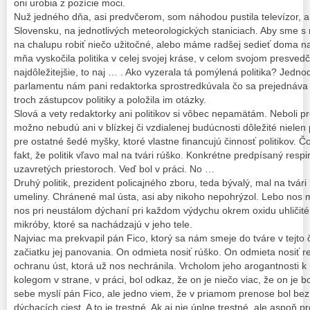
oni urobia z pozície moci.
Nuž jedného dňa, asi predvčerom, som náhodou pustila televízor, ab
Slovensku, na jednotlivých meteorologických staniciach. Aby sme s
na chalupu robiť niečo užitočné, alebo máme radšej sedieť doma na
mňa vyskočila politika v celej svojej kráse, v celom svojom presvedče
najdôležitejšie, to naj … . Ako vyzerala tá pomýlená politika? Jed
parlamentu nám pani redaktorka sprostredkúvala čo sa prejednáva n
troch zástupcov politiky a položila im otázky.
Slová a vety redaktorky ani politikov si vôbec nepamätám. Neboli pre 
možno nebudú ani v blízkej či vzdialenej budúcnosti dôležité nielen
pre ostatné šedé myšky, ktoré vlastne financujú činnosť politikov. Č
fakt, že politik vľavo mal na tvári rúško. Konkrétne predpísaný resp
uzavretých priestoroch. Veď bol v práci. No …
Druhý politik, prezident policajného zboru, teda bývalý, mal na tvári
umeliny. Chránené mal ústa, asi aby nikoho nepohrýzol. Lebo nos 
nos pri neustálom dýchaní pri každom výdychu okrem oxidu uhličit
mikróby, ktoré sa nachádzajú v jeho tele.
Najviac ma prekvapil pán Fico, ktorý sa nám smeje do tváre v tejto
začiatku jej panovania. On odmieta nosiť rúško. On odmieta nosiť re
ochranu úst, ktorá už nos nechránila. Vrcholom jeho arogantnosti
kolegom v strane, v práci, bol odkaz, že on je niečo viac, že on je 
sebe myslí pán Fico, ale jedno viem, že v priamom prenose bol be
dýchacích ciest. A to je trestné. Ak aj nie úplne trestné, ale aspoň pr