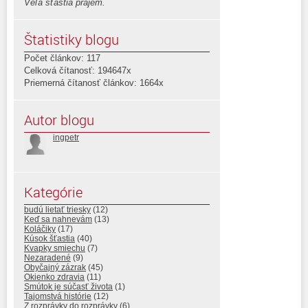
Veľa šťastia prajem.
Štatistiky blogu
Počet článkov: 117
Celková čítanosť: 194647x
Priemerná čítanosť článkov: 1664x
Autor blogu
ingpetr
Kategórie
budú lietať triesky
(12)
Keď sa nahnevám
(13)
Koláčiky
(17)
Kúsok šťastia
(40)
Kvapky smiechu
(7)
Nezaradené
(9)
Obyčajný zázrak
(45)
Okienko zdravia
(11)
Smútok je súčasť života
(1)
Tajomstvá histórie
(12)
Z rozprávky do rozprávky
(6)