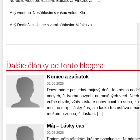
No vidíte woodoo. Vás štve Banášová-Vinczeová.... ...
Milý woodoo. Nesúhlasím s vašou vetou. Kto... ...
Milý Dedinčan. Úplne s vami súhlasím. Vďaka za... ...
Ďalšie články od tohto blogera
Koniec a začiatok
31.05.2026
Dnes máme posledný májový deň. Je krásna nedeľa
oddych, či tvorbu nových, netradičných vecí. Nech
voľné chvíle, vždy získate dobrý pocit zo seba, zo
mesiac máj – lásky čas, ale láska tu zostáva s nam
mužom a ženou, či láska k [...]
Máj – Lásky čas
02.05.2026
Prajem vám všetkým krásne popoludnie. Je nádhern