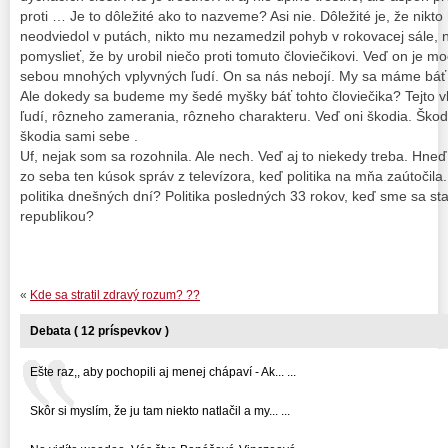
proti … Je to dôležité ako to nazveme? Asi nie. Dôležité je, že nikt
neodviedol v putách, nikto mu nezamedzil pohyb v rokovacej sále, nik
pomyslieť, že by urobil niečo proti tomuto človiečikovi. Veď on je 
sebou mnohých vplyvných ľudí. On sa nás nebojí. My sa máme báť 
Ale dokedy sa budeme my šedé myšky báť tohto človiečika? Tejto v
ľudí, rôzneho zamerania, rôzneho charakteru. Veď oni škodia. Ško
škodia sami sebe .
Uf, nejak som sa rozohnila. Ale nech. Veď aj to niekedy treba. Hneď
zo seba ten kúsok správ z televízora, keď politika na mňa zaútočila
politika dnešných dní? Politika posledných 33 rokov, keď sme sa s
republikou?
«
Kde sa stratil zdravý rozum? ??
Debata ( 12 príspevkov )
Ešte raz,, aby pochopili aj menej chápaví - Ak... ...
Skôr si myslím, že ju tam niekto natlačil a my... ...