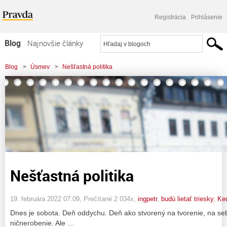
Registrácia
Prihlásenie
Blog
Najnovšie články
Najčítanejšie články
Blog
>
Úsmev
>
Nešťastná politika
Najkomentovanejšie články
Zoznam blogov
Komerčné blogy
Nešťastná politika
19. februára 2022 07:09
, Prečítané 2 034x,
ingpetr
,
budú lietať triesky
,
Ke
Dnes je sobota. Deň oddychu. Deň ako stvorený na tvorenie, na seb
ničnerobenie. Ale …