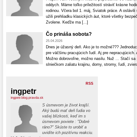
oddych. Máme toľko príležitostí stráviť krásne hodin
rodinou. Včera bol 1. máj, Sviatok práce. A oslávi
užili prehliadku klasických áut, ktoré všetky bezp
Zvolene. Keďže ma [...]
Čo prináša sobota?
25.04.2026
Dnes je úžasný deň. Ako je to možné??? Jednoduc
pre väčšinu pracujúcich ľudí. Aj pre nepracujúcich. A
Možno dobrovoľne, možno nasilu. Nuž … Stačí sa p
slniečkom zaliatu krajinu, domy, stromy, ľudí, zviera
RSS
ingpetr
ingpetr.blog.pravda.sk
S úsmevom je život krajší.
Aký budú mať deň ľudia vo
vašej blízkosti, keď im s
úsmevom poviete : "Dobré
ráno?" Skúste to urobiť a
uvidíte ich pozitívnu reakciu.