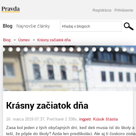
Registrácia
Prihlásenie
Blog
Najnovšie články
Najčítanejšie články
Blog
>
Úsmev
>
Krásny začiatok dňa
Najkomentovanejšie články
Zoznam blogov
Komerčné blogy
Krásny začiatok dňa
16. marca 2019 07:37
, Prečítané 2 338x,
ingpetr
,
Kúsok šťastia
Zasa bol jeden z tých obyčajných dní, keď deti musia ísť do školy a
teší, že pôjde do školy? Azda len predškoláci. Ale aj tí čoskoro zistia