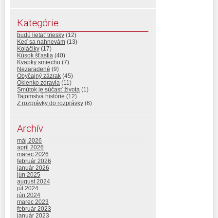
Kategórie
budú lietať triesky
(12)
Keď sa nahnevám
(13)
Koláčiky
(17)
Kúsok šťastia
(40)
Kvapky smiechu
(7)
Nezaradené
(9)
Obyčajný zázrak
(45)
Okienko zdravia
(11)
Smútok je súčasť života
(1)
Tajomstvá histórie
(12)
Z rozprávky do rozprávky
(6)
Archív
máj 2026
apríl 2026
marec 2026
február 2026
január 2026
jún 2025
august 2024
júl 2024
jún 2024
marec 2023
február 2023
január 2023