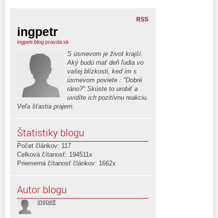
RSS
ingpetr
ingpetr.blog.pravda.sk
S úsmevom je život krajší.
Aký budú mať deň ľudia vo
vašej blízkosti, keď im s
úsmevom poviete : "Dobré
ráno?" Skúste to urobiť a
uvidíte ich pozitívnu reakciu.
Veľa šťastia prajem.
Štatistiky blogu
Počet článkov: 117
Celková čítanosť: 194511x
Priemerná čítanosť článkov: 1662x
Autor blogu
ingpetr