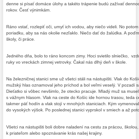
denne si písať domáce úlohy a takéto trápenie budú zažívať denno
rokov. Česť výnimkám.
Ráno vstať, rozlepiť oči, umyť ich vodou, aby niečo videli. No potom
poriadku, aby sa nás okolie nezľaklo. Niečo dať do žalúdka. A poďm
školy, či práce.
Jedného dňa, bolo to ráno koncom zimy. Hoci svietilo slniečko, vzd
ruky vo vreckách zimnej vetrovky. Čakal nás dlhý deň v škole.
Na železničnej stanici sme už všetci stáli na nástupišti. Vlak do Koš
mužský hlas oznamoval jeho príchod a bol veľmi veselý. V pozadí s
Dieťatko si vôbec nevšimlo, že otecko pracuje. Mladý muž sa muse
s vážnym hlasom. Vlak na ceste do Košíc ide hornou trasou, teda c
takmer päť hodín a vlak stojí v mnohých staniciach. Kým vymenoval 
do vysokých výšok. Po poslednej stanici vyprskol v smiech a až pot
Všetci na nástupišti boli dobre naladení na cestu za prácou, školou,
k priateľom alebo spoznávanie krás našej krajiny.