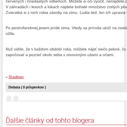
červených i hnedastých odtieňoch. Môžete si oči vyočiť, nenájdete 
V záhradách i lesoch a lúkach nájdete bohaté množstvo zrelých plo
Zvieratká si z nich robia zásoby na zimu. Ľudia tiež, len ich uprav
Po pestrofarebnej jeseni príde zima. Vtedy sa príroda uloží na zasl
ožila.
Nuž vidíte, že v každom období roka, môžete nájsť niečo pekné, čo
započúvať a pozrieť okolo seba s otvorenými ušami a očami.
«
Šťastlivec
Debata ( 0 príspevkov )
Ďalšie články od tohto blogera