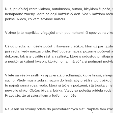
Nuž, pri ďalšej ceste vlakom, autobusom, autom, bicyklom či pešo, 
nenápadné zmeny, ktoré sa dejú každučký deň. Veď v každom ročn
pekné. Niečo, čo vám zdvihne náladu.
V zime je to napríklad vŕzgajúci sneh pod nohami, či spev vetra v 
Už od predjaria môžete počuť trilkovanie vtáčikov, ktorí už pár týž
jari vedia, kedy naozaj príde. Keď budete naozaj pozorne počúvať 
dokorán, tak iste uvidíte rásť aj rastlinky, ktoré s radosťou privítajú 
a neskôr aj kvitnúť kvietky, ktorých omamná vôňa si podmaní motýle,
V lete sa všetky rastlinky aj zvieratá predháňajú, kto je krajší, silnejš
sucho. Vtedy musia zobrať rozum do hrsti, aby prežili s tou troškou v
to najmä ranná rosa, voda, ktorá si tečie v podzemí, i tá troška v ri
nevypilo slnko. Občas býva aj búrka. Vtedy sa potešia prídelu vody st
Pravdaže, že aj zvieratkám a ľuďom pomôže.
Na jeseň sú stromy odeté do pestrofarebných šiat. Nájdete tam krás