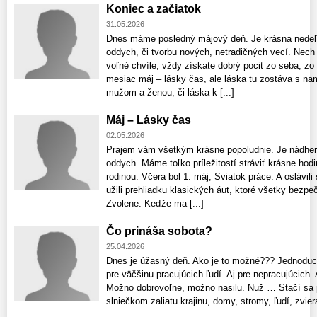
Koniec a začiatok
31.05.2026
Dnes máme posledný májový deň. Je krásna nedeľa
oddych, či tvorbu nových, netradičných vecí. Nech
voľné chvíle, vždy získate dobrý pocit zo seba, zo
mesiac máj – lásky čas, ale láska tu zostáva s nam
mužom a ženou, či láska k [...]
Máj – Lásky čas
02.05.2026
Prajem vám všetkým krásne popoludnie. Je nádhern
oddych. Máme toľko príležitostí stráviť krásne hodin
rodinou. Včera bol 1. máj, Sviatok práce. A oslávi
užili prehliadku klasických áut, ktoré všetky bezp
Zvolene. Keďže ma [...]
Čo prináša sobota?
25.04.2026
Dnes je úžasný deň. Ako je to možné??? Jednoduc
pre väčšinu pracujúcich ľudí. Aj pre nepracujúcich. A
Možno dobrovoľne, možno nasilu. Nuž … Stačí sa p
slniečkom zaliatu krajinu, domy, stromy, ľudí, zviera