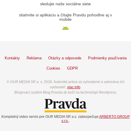
sledujte naše sociálne siete
stiahnite si aplikáciu a čítajte Pravdu pohodlne aj v
mobile
Kontakty
Reklama
Otázky a odpovede
Podmienky používania
Cookies
GDPR
© OUR MEDIA SR a. s. 2026. Autorské práva sú vyhradené a vykonáva ich
vydavateľ,
viac info
.
Blogovací systém Blog.Pravda.sk beží na technológií Wordpress.
Kompletný video servis pre OUR MEDIA SR a.s. zabezpečuje
ARBERTO GROUP
s.r.o.
.