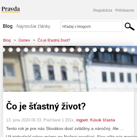
Registrácia
Prihlásenie
Blog
Najnovšie články
Najčítanejšie články
Blog
>
Úsmev
>
Čo je šťastný život?
Najkomentovanejšie články
Zoznam blogov
Komerčné blogy
Čo je šťastný život?
13. júna 2024 06:33
, Prečítané 1 201x,
ingpetr
,
Kúsok šťastia
Tento rok je pre nás Slovákov dosť zvláštny a náročný. Ale …
Už tridsaťpäť rokov máme po Nežnej revolúcii. Síce ešte pár mesia