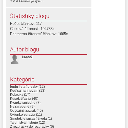
Veľa šťastia prajem.
Štatistiky blogu
Počet článkov: 117
Celková čítanosť: 194788x
Priemerná čítanosť článkov: 1665x
Autor blogu
ingpetr
Kategórie
budú lietať triesky
(12)
Keď sa nahnevám
(13)
Koláčiky
(17)
Kúsok šťastia
(40)
Kvapky smiechu
(7)
Nezaradené
(9)
Obyčajný zázrak
(45)
Okienko zdravia
(11)
Smútok je súčasť života
(1)
Tajomstvá histórie
(12)
Z rozprávky do rozprávky
(6)