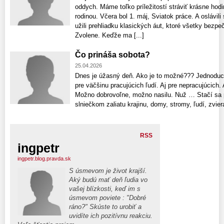
oddych. Máme toľko príležitostí stráviť krásne hodin
rodinou. Včera bol 1. máj, Sviatok práce. A oslávi
užili prehliadku klasických áut, ktoré všetky bezp
Zvolene. Keďže ma [...]
Čo prináša sobota?
25.04.2026
Dnes je úžasný deň. Ako je to možné??? Jednoduc
pre väčšinu pracujúcich ľudí. Aj pre nepracujúcich. A
Možno dobrovoľne, možno nasilu. Nuž … Stačí sa p
slniečkom zaliatu krajinu, domy, stromy, ľudí, zviera
RSS
ingpetr
ingpetr.blog.pravda.sk
S úsmevom je život krajší.
Aký budú mať deň ľudia vo
vašej blízkosti, keď im s
úsmevom poviete : "Dobré
ráno?" Skúste to urobiť a
uvidíte ich pozitívnu reakciu.