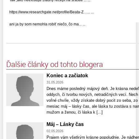
https://www.researchgate.net/profile/Beata-Z…... ...
ani ja by som nemohla robiť niečo, čo ma... ...
Ďalšie články od tohto blogera
Koniec a začiatok
31.05.2026
Dnes máme posledný májový deň. Je krásna nedeľa
oddych, či tvorbu nových, netradičných vecí. Nech
voľné chvíle, vždy získate dobrý pocit zo seba, zo
mesiac máj – lásky čas, ale láska tu zostáva s nam
mužom a ženou, či láska k [...]
Máj – Lásky čas
02.05.2026
Prajem vám všetkým krásne popoludnie. Je nádhern