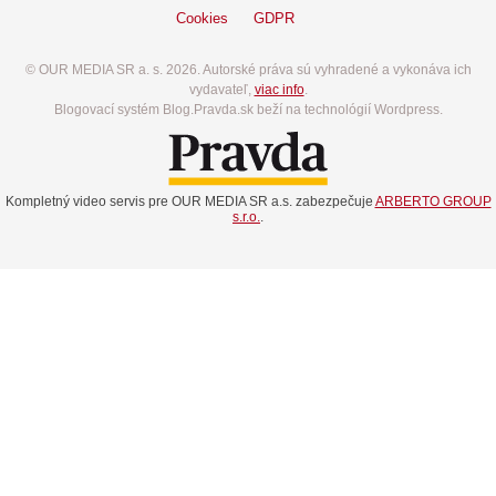
Cookies
GDPR
© OUR MEDIA SR a. s. 2026. Autorské práva sú vyhradené a vykonáva ich
vydavateľ,
viac info
.
Blogovací systém Blog.Pravda.sk beží na technológií Wordpress.
Kompletný video servis pre OUR MEDIA SR a.s. zabezpečuje
ARBERTO GROUP
s.r.o.
.