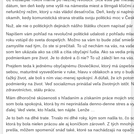
dátum, ten deň kedy sme vyšli na námestia miest a štrngali kľúčmi a 
nefunkčný režim, ktorý u nás vládol desaťročia. Deň, kedy si napl
okamih, kedy komunistická strana stratila svoju politickú moc v Če
Nuž, ale nie o politických dejinách nášho štátiku chcem napísať pár 
Napíšem vám pohľad na revolučné politické udalosti z pohľadu mla
roku vstúpil do sveta dospelých. Možno sa vám to bude zdať smi
zamyslíte nad tým, čo ste si prečítali. To už nechám na vás, na v
som len ukázala ako sa cítili a cítia obyčajní ľudia. Ako sa vedia 
podmienkam pre život. Je to dobré a či nie? To už záleží len na vás
Prejdem teda k jednému obyčajnému človiečikovi, ktorý má úspešn
sebou, maturitné vysvedčenie v ruke, hlavu v oblakoch a sny o budúc
ťažký život, ale boli s ním viac-menej spokojní. A dúfali, že ich pot
podmienky na život. Veď socializmus prinášal veľa životných istôt. 
zdravotníctvo, stálu prácu.
Mám dlhoročné skúsenosti s hľadaním a získaním práce mojich snov
som bola spokojná, ktorá by mi neprinášala denno-denne stres a vyč
ďalej. Veď viete, kto hľadá, ten nájde. Lenže …
Je to beh na dlhé trate. Trvalo mi dlhé roky, kým som našla to, čo 
ktorá by bola nielen prácou ale aj koníčkom zároveň. Z tých mnoh
prešla, môžem spomenúť snáď také, ktoré sa nachádzajú na opačn