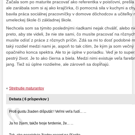
Začala som po maturite pracovať ako referentka v poisťovni, prešl
ale zarábala som si aj ako krajčírka, či pomocná sila v kuchyni a 
bavila práca sociálnej pracovníčky v domove dôchodcov a učiteľky
umeleckej škole či základnej škole.
Nechcela som sa týmito poslednými riadkami nejak chváliť, alebo 
preto, aby ste videli, že nie ste sami, čo musíte pracovať na rôzny
musíte odísť z práce z rôznych príčin. Zdá sa mi to dosť podobné
taký rozdiel medzi nami je, aspoň to tak cítim, že kým ja som večný
opačného konca spektra. Ale to je úplne v poriadku. Veď je to supe
pestrý život. Je to ako čierna a biela. Medzi nimi existuje veľa fare
jang. Tiež sú úplne rozdielne, ale zároveň sa dopĺňajú.
«
Stretnutie maturantov
Debata ( 6 príspevkov )
Proti gustu žiaden dišputát ! Veľmi veľa ľudí... ...
Ja ho žijem, takže tvoje tvrdenie, že... ...
Tak ,ako neexistuje žiadny recept na šťastie ... ...