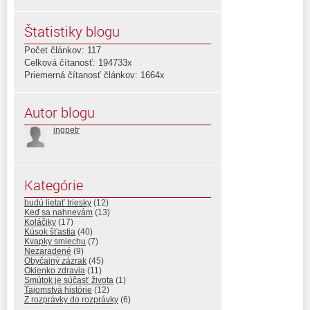
Štatistiky blogu
Počet článkov: 117
Celková čítanosť: 194733x
Priemerná čítanosť článkov: 1664x
Autor blogu
ingpetr
Kategórie
budú lietať triesky
(12)
Keď sa nahnevám
(13)
Koláčiky
(17)
Kúsok šťastia
(40)
Kvapky smiechu
(7)
Nezaradené
(9)
Obyčajný zázrak
(45)
Okienko zdravia
(11)
Smútok je súčasť života
(1)
Tajomstvá histórie
(12)
Z rozprávky do rozprávky
(6)