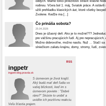
oddych. Máme toľko príležitostí stráviť krásne hodin
rodinou. Včera bol 1. máj, Sviatok práce. A oslávi
užili prehliadku klasických áut, ktoré všetky bezp
Zvolene. Keďže ma [...]
Čo prináša sobota?
25.04.2026
Dnes je úžasný deň. Ako je to možné??? Jednoduc
pre väčšinu pracujúcich ľudí. Aj pre nepracujúcich. A
Možno dobrovoľne, možno nasilu. Nuž … Stačí sa p
slniečkom zaliatu krajinu, domy, stromy, ľudí, zviera
RSS
ingpetr
ingpetr.blog.pravda.sk
S úsmevom je život krajší.
Aký budú mať deň ľudia vo
vašej blízkosti, keď im s
úsmevom poviete : "Dobré
ráno?" Skúste to urobiť a
uvidíte ich pozitívnu reakciu.
Veľa šťastia prajem.