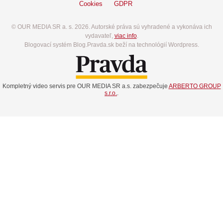
Cookies
GDPR
© OUR MEDIA SR a. s. 2026. Autorské práva sú vyhradené a vykonáva ich
vydavateľ,
viac info
.
Blogovací systém Blog.Pravda.sk beží na technológií Wordpress.
Kompletný video servis pre OUR MEDIA SR a.s. zabezpečuje
ARBERTO GROUP
s.r.o.
.