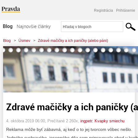
Registrácia
Prihlásenie
Blog
Najnovšie články
Najčítanejšie články
Blog
>
Úsmev
>
Zdravé mačičky a ich paničky (alebo páni)
Najkomentovanejšie články
Zoznam blogov
Komerčné blogy
Zdravé mačičky a ich paničky (a
4. októbra 2019 06:00
, Prečítané 2 260x,
ingpetr
,
Kvapky smiechu
Reklama môže byť zábavná, aj keď o to jej tvorcom vôbec nešlo.
Jedného sychravého, jesenného dňa som pripravovala obed v kuch