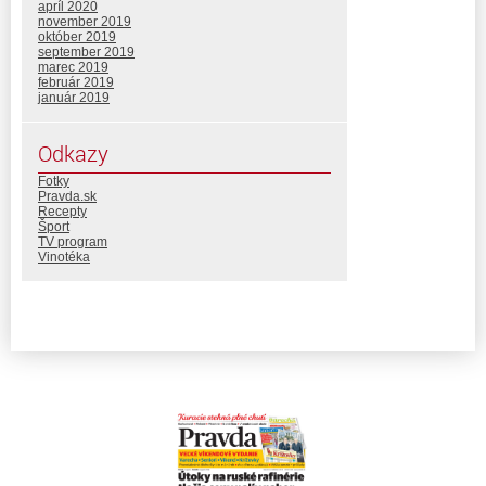
apríl 2020
november 2019
október 2019
september 2019
marec 2019
február 2019
január 2019
Odkazy
Fotky
Pravda.sk
Recepty
Šport
TV program
Vinotéka