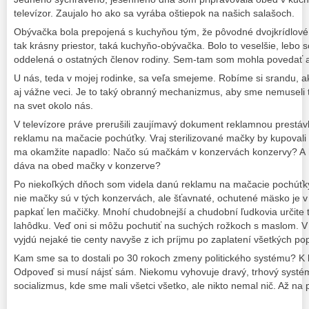
televízor. Zaujalo ho ako sa vyrába oštiepok na našich salašoch.
Obývačka bola prepojená s kuchyňou tým, že pôvodné dvojkrídlové d
tak krásny priestor, taká kuchyňo-obývačka. Bolo to veselšie, lebo s
oddelená o ostatných členov rodiny. Sem-tam som mohla povedať aj 
U nás, teda v mojej rodinke, sa veľa smejeme. Robíme si srandu, a
aj vážne veci. Je to taký obranný mechanizmus, aby sme nemuseli t
na svet okolo nás.
V televízore práve prerušili zaujímavý dokument reklamnou prestá
reklamu na mačacie pochúťky. Vraj sterilizované mačky by kupovali 
ma okamžite napadlo: Načo sú mačkám v konzervách konzervy? A h
dáva na obed mačky v konzerve?
Po niekoľkých dňoch som videla danú reklamu na mačacie pochúťky
nie mačky sú v tých konzervách, ale šťavnaté, ochutené mäsko je v
papkať len mačičky. Mnohí chudobnejší a chudobní ľudkovia určite 
lahôdku. Veď oni si môžu pochutiť na suchých rožkoch s maslom. V
vyjdú nejaké tie centy navyše z ich príjmu po zaplatení všetkých pop
Kam sme sa to dostali po 30 rokoch zmeny politického systému? K
Odpoveď si musí nájsť sám. Niekomu vyhovuje dravý, trhový systém
socializmus, kde sme mali všetci všetko, ale nikto nemal nič. Až na 