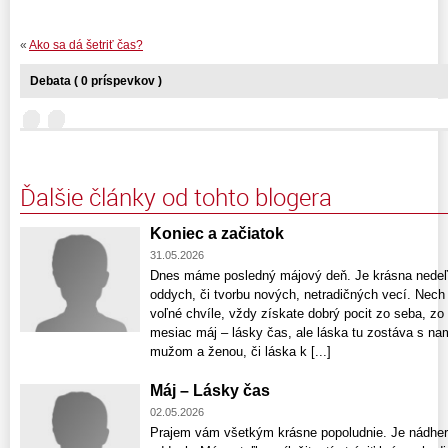
«
Ako sa dá šetriť čas?
Debata ( 0 príspevkov )
Ďalšie články od tohto blogera
Koniec a začiatok
31.05.2026
Dnes máme posledný májový deň. Je krásna nedeľa
oddych, či tvorbu nových, netradičných vecí. Nech
voľné chvíle, vždy získate dobrý pocit zo seba, zo
mesiac máj – lásky čas, ale láska tu zostáva s nam
mužom a ženou, či láska k [...]
Máj – Lásky čas
02.05.2026
Prajem vám všetkým krásne popoludnie. Je nádhern